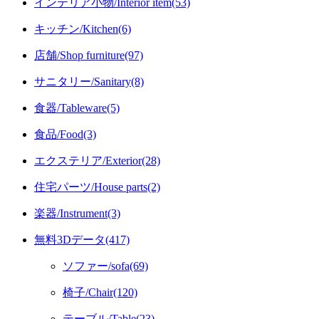
インテリア小物/Interior item(53)
キッチン/Kitchen(6)
店舗/Shop furniture(97)
サニタリー/Sanitary(8)
食器/Tableware(5)
食品/Food(3)
エクステリア/Exterior(28)
住宅パーツ/House parts(2)
楽器/Instrument(3)
無料3Dデータ(417)
ソファー/sofa(69)
椅子/Chair(120)
テーブル/Table(23)