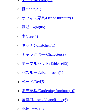
棚/Shelf(21)
オフィス家具/Office furniture(11)
照明/Light(86)
木/Tree(4)
キッチン/Kitchen(1)
キャラクター/Character(3)
テーブルセット/Table set(5)
バスルーム/Bath room(1)
ベッド/Bed(5)
園芸家具/Gardening furniture(10)
家電/Household appliance(6)
小物/Item(16)