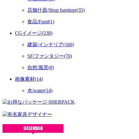
店舗什器/Shop furniture(35)
食品/Food(1)
CGイメージ(238)
建築/インテリア(160)
SF/ファンタジー(70)
自然/風景(8)
画像素材(14)
水/water(14)