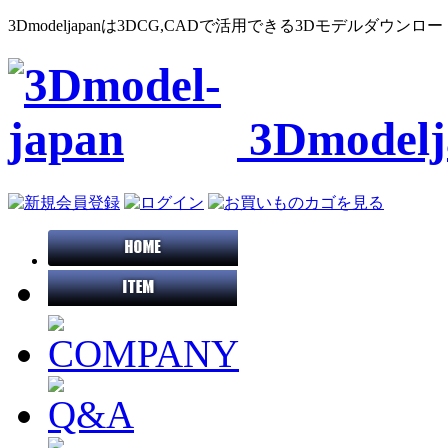
3Dmodeljapanは3DCG,CADで活用できる3Dモデルダウ
3Dmode