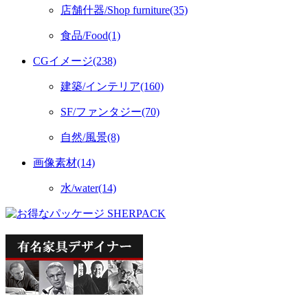
店舗什器/Shop furniture(35)
食品/Food(1)
CGイメージ(238)
建築/インテリア(160)
SF/ファンタジー(70)
自然/風景(8)
画像素材(14)
水/water(14)