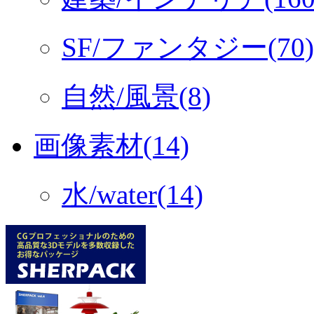
SF/ファンタジー(70)
自然/風景(8)
画像素材(14)
水/water(14)