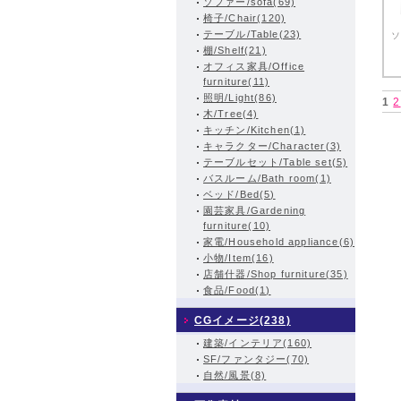
ソファー/sofa(69)
椅子/Chair(120)
テーブル/Table(23)
ソ
棚/Shelf(21)
オフィス家具/Office
furniture(11)
照明/Light(86)
1
2
木/Tree(4)
キッチン/Kitchen(1)
キャラクター/Character(3)
テーブルセット/Table set(5)
バスルーム/Bath room(1)
ベッド/Bed(5)
園芸家具/Gardening
furniture(10)
家電/Household appliance(6)
小物/Item(16)
店舗什器/Shop furniture(35)
食品/Food(1)
CGイメージ(238)
建築/インテリア(160)
SF/ファンタジー(70)
自然/風景(8)