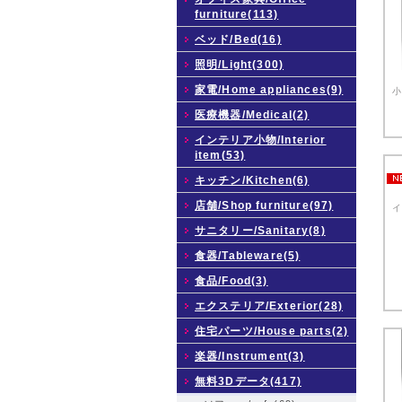
furniture(113)
ベッド/Bed(16)
照明/Light(300)
家電/Home appliances(9)
小
医療機器/Medical(2)
インテリア小物/Interior
item(53)
キッチン/Kitchen(6)
店舗/Shop furniture(97)
イ
サニタリー/Sanitary(8)
食器/Tableware(5)
食品/Food(3)
エクステリア/Exterior(28)
住宅パーツ/House parts(2)
楽器/Instrument(3)
無料3Dデータ(417)