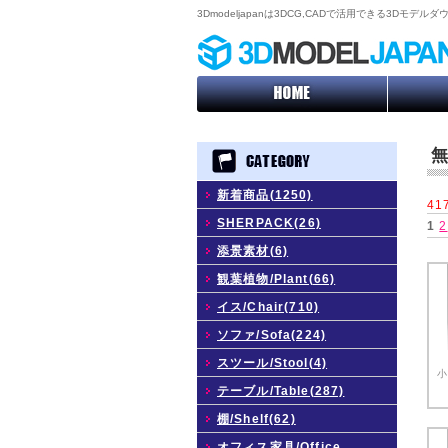
3Dmodeljapanは3DCG,CADで活用できる3Dモデ
無
新着商品(1250)
41
SHERPACK(26)
1
2
添景素材(6)
観葉植物/Plant(66)
イス/Chair(710)
ソファ/Sofa(224)
スツール/Stool(4)
小
テーブル/Table(287)
棚/Shelf(62)
オフィス家具/Office